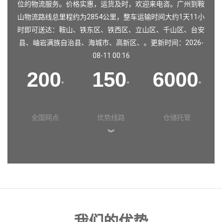
位的物流服务。价格实惠，运货及时，欢迎来电咨。广州到鞍
山物流路线总里程约为2854公里，整车运输时间大约1天11小
时即可送达：鞍山、铁东区、铁西区、立山区、千山区、台安
县、岫岩满族自治县、海城市、高新区、。更新时间：2026-
08-11 00:16
200
150
6000
+
+
+
全国网点
优势线路
仓储托管
︾
我们的优势