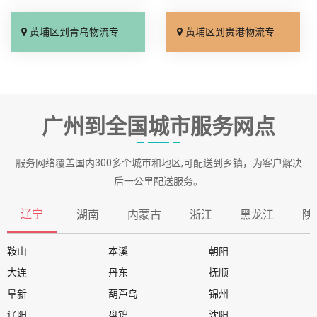
黄埔区到青岛物流专线_定点发车「准时到货」
黄埔区到贵港物流专线_门到门接送「全程定位」
广州到全国城市服务网点
服务网络覆盖国内300多个城市和地区,可配送到乡镇，为客户解决
后一公里配送服务。
辽宁
湖南
内蒙古
浙江
黑龙江
陕
鞍山
本溪
朝阳
大连
丹东
抚顺
阜新
葫芦岛
锦州
辽阳
盘锦
沈阳